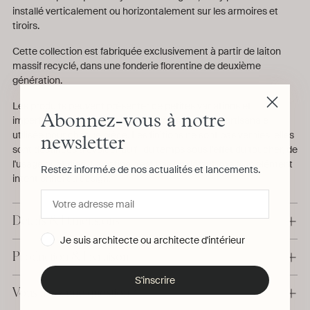
installé verticalement ou horizontalement sur les armoires et
tiroirs.
Cette collection est fabriquée exclusivement à partir de laiton
massif recyclé, dans une fonderie florentine de deuxième
génération.
Les produits peuvent présenter de petites variations et
Abonnez-vous à notre
imperfections dues à la technique de fabrication artisanale
utilisée pour chaque pièce. Les finitions ne sont pas vernies, elles
newsletter
sont destinées à évoluer au fil du temps sous l'effet du toucher, de
l'usage quotidien. La patine n'est pas un défaut, mais un élément
Restez informé.e de nos actualités et lancements.
intentionnel du design.
Détails & Dimensions
Je suis architecte ou architecte d'intérieur
Production & Livraison
S'inscrire
Vous avez une question ?