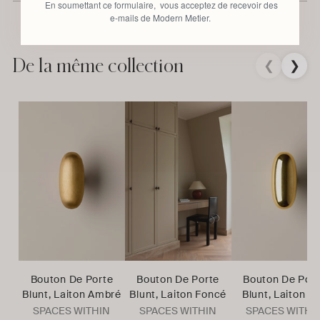
En soumettant ce formulaire, vous acceptez de recevoir des
e-mails de Modern Metier.
Ajouter
un
produit
De la même collection
❮
❯
à
votre
panier
Bouton De Porte
Bouton De Porte
Bouton De Por
Blunt, Laiton Ambré
Blunt, Laiton Foncé
Blunt, Laiton Po
SPACES WITHIN
SPACES WITHIN
SPACES WITHI