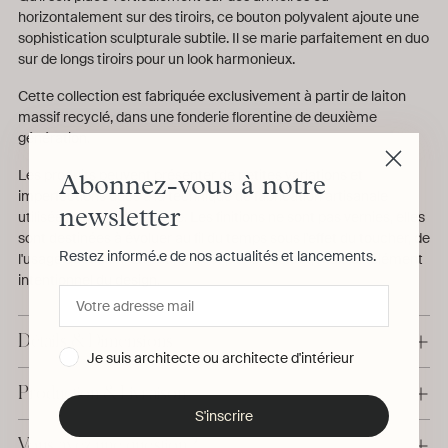
horizontalement sur des tiroirs, ce bouton polyvalent ajoute une
sophistication sculpturale subtile. Il se marie parfaitement en duo
sur de longs tiroirs pour un look harmonieux.
Cette collection est fabriquée exclusivement à partir de laiton
massif recyclé, dans une fonderie florentine de deuxième
génération.
Les produits peuvent présenter de petites variations et
Abonnez-vous à notre
imperfections dues à la technique de fabrication artisanale
newsletter
utilisée pour chaque pièce. Les finitions ne sont pas vernies, elles
sont destinées à évoluer au fil du temps sous l'effet du toucher, de
Restez informé.e de nos actualités et lancements.
l'usage quotidien. La patine n'est pas un défaut, mais un élément
intentionnel du design.
Détails & Dimensions
Je suis architecte ou architecte d'intérieur
Production & Livraison
S'inscrire
Vous avez une question ?