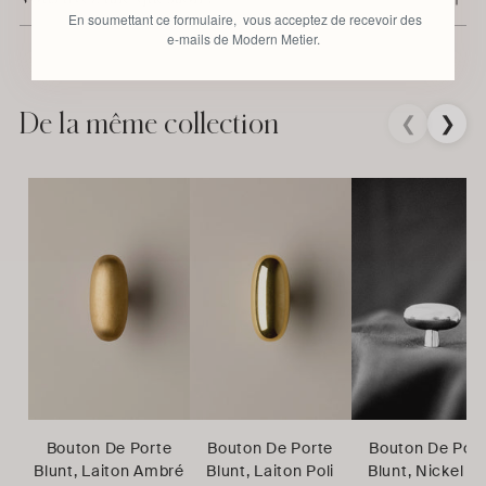
En soumettant ce formulaire, vous acceptez de recevoir des
e-mails de Modern Metier.
Ajouter
un
produit
De la même collection
❮
❯
à
votre
panier
Bouton De Porte
Bouton De Porte
Bouton De Por
Blunt, Laiton Ambré
Blunt, Laiton Poli
Blunt, Nickel Po