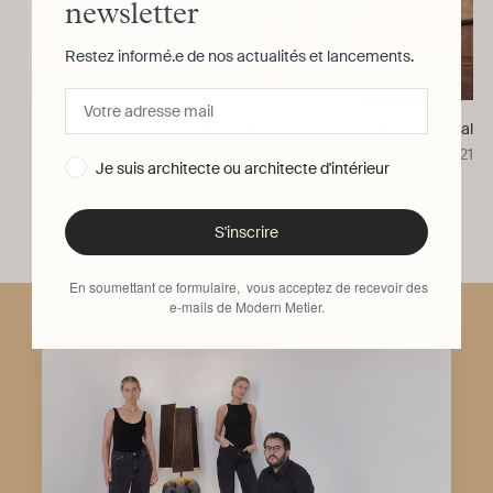
newsletter
Restez informé.e de nos actualités et lancements.
Miroir Amarante,
Table D'appoint En
Miroir Serrallè
Noyer
Bois, Châtaignier
PROJECT 213A
Je suis architecte ou architecte d'intérieur
PROJECT 213A
PROJECT 213A
S'inscrire
En soumettant ce formulaire, vous acceptez de recevoir des
e-mails de Modern Metier.