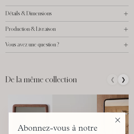
Détails & Dimensions
Production & Livraison
Vous avez une question ?
Ajouter
un
produit
De la même collection
❮
❯
à
votre
panier
Abonnez-vous à notre