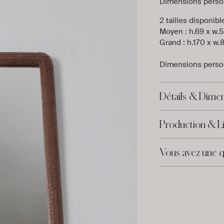
Dimensions perso
2 tailles disponibl
Moyen : h.69 x w.5
Grand : h.170 x w.
Dimensions perso
Détails & Dime
Production & Li
Vous avez une q
Ajouter
un
produit
à