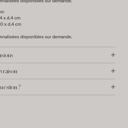
nnalisées disponibles sur demande.
es:
4 x d.4 cm
80 x d.4 cm
nnalisées disponibles sur demande.
nsions
vraison
uestion ?