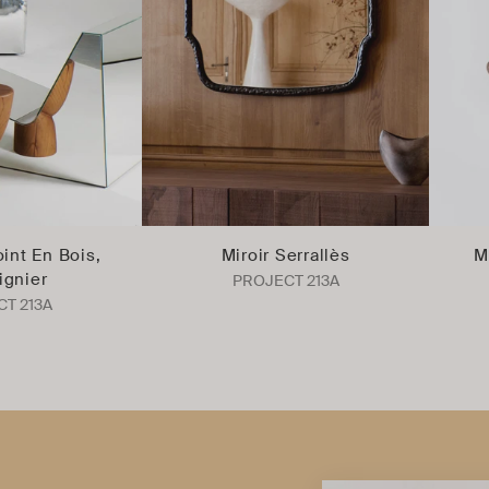
int En Bois,
Miroir Serrallès
M
ignier
PROJECT 213A
T 213A