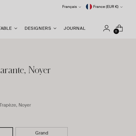
Langue
Monnaie
Français
France (EUR €)
TABLE
DESIGNERS
JOURNAL
0
arante, Noyer
Trapèze, Noyer
Grand