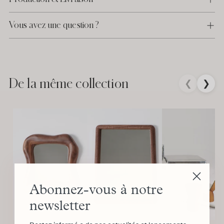
Vous avez une question ?
Ajouter
un
produit
De la même collection
❮
❯
à
votre
panier
Abonnez-vous à notre
newsletter