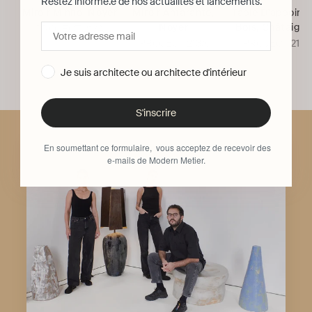
Restez informé.e de nos actualités et lancements.
Miroir Minho, Noyer
Miroir Amarante,
Table D'appoint
Noyer
Bois, Châtaigni
PROJECT 213A
PROJECT 213A
PROJECT 213A
Je suis architecte ou architecte d'intérieur
S'inscrire
En soumettant ce formulaire, vous acceptez de recevoir des
e-mails de Modern Metier.