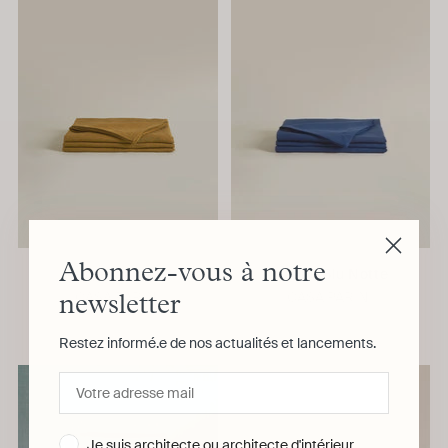
Abonnez-vous à notre
Nappe Caramel
Nappe Blu Notte
CASA PARINI
CASA PARINI
newsletter
Restez informé.e de nos actualités et lancements.
Je suis architecte ou architecte d'intérieur