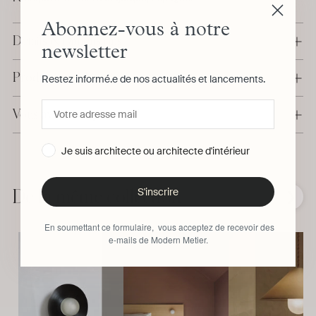
Abonnez-vous à notre
Détails & Dimensions
newsletter
Production & Livraison
Restez informé.e de nos actualités et lancements.
Vous avez une question ?
Je suis architecte ou architecte d'intérieur
Ajouter
un
produit
S'inscrire
De la même collection
❮
❯
à
votre
En soumettant ce formulaire, vous acceptez de recevoir des
panier
e-mails de Modern Metier.