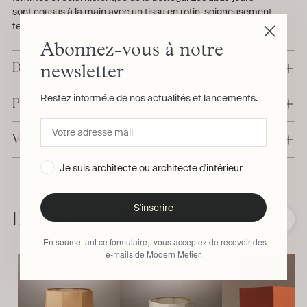
sont cousus à la main avec un tissu en rotin, soigneusement
tendu sur le cadre et fini avec des passementeries en brique.
Abonnez-vous à notre
Détails & Dimensions
newsletter
Restez informé.e de nos actualités et lancements.
Production & Livraison
Vous avez une question ?
Je suis architecte ou architecte d'intérieur
Ajouter
un
S'inscrire
produit
De la même collection
❮
❯
à
En soumettant ce formulaire, vous acceptez de recevoir des
votre
e-mails de Modern Metier.
panier